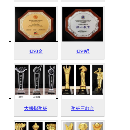
4393金
4394银
大拇指奖杯
奖杯三款金