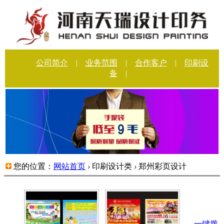
公司简介
|
业务范围
|
合作客户
|
印刷设
备
|
您的位置：
网站首页
›
印刷设计类
›
郑州彩页设计
一键拨