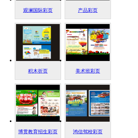
观澜国际彩页
产品彩页
积木折页
美术班彩页
博贯教育招生彩页
鸿信驾校彩页