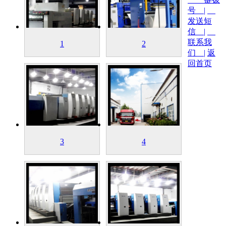
号 |
发送短
信 |
联系我
1
2
们 |
返
回首页
3
4