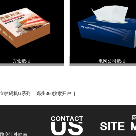
方盒纸抽
电网公司纸抽
立喷码机G系列
｜
郑州360搜索开户
｜
路交汇处向南