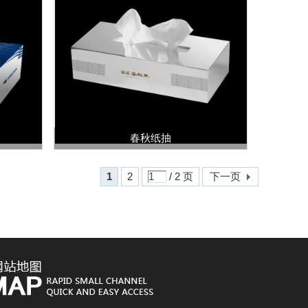
春秋纸抽
1
2
/ 2 页
下一页