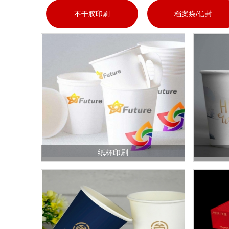
不干胶印刷
档案袋/信封
纸杯印刷