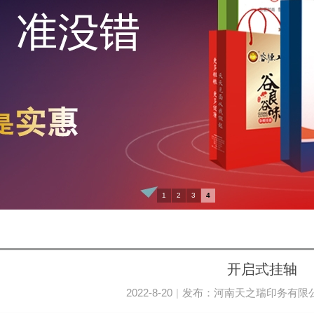
1
2
3
4
开启式挂轴
2022-8-20
|
发布：
河南天之瑞印务有限