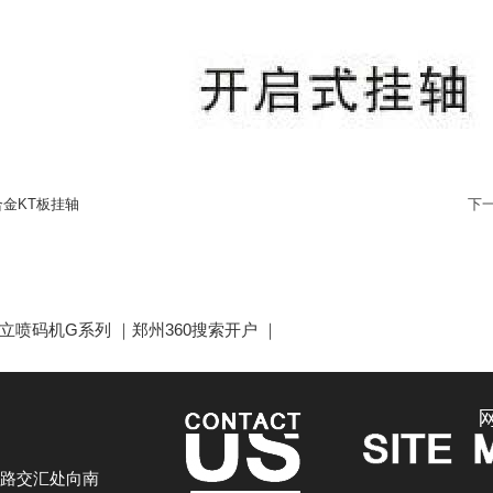
合金KT板挂轴
下
立喷码机G系列
｜
郑州360搜索开户
｜
路交汇处向南