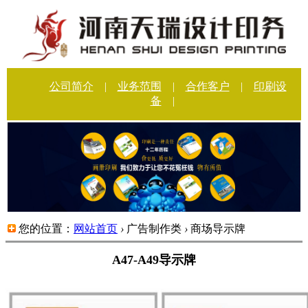
公司简介
|
业务范围
|
合作客户
|
印刷设
备
|
您的位置：
网站首页
›
广告制作类
›
商场导示牌
A47-A49导示牌