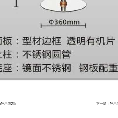
场导示牌2款
下一篇：
导示牌