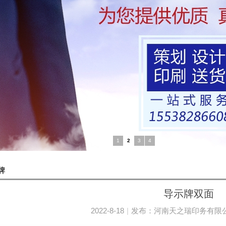
1
2
3
4
牌
导示牌双面
2022-8-18
|
发布：
河南天之瑞印务有限