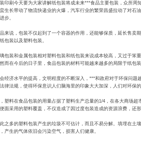
刷今天要为大家讲解纸包装将成未来***食品主要包装，众所周
蛮生长带动了物流快递业的火爆，汽车行业的繁荣昌盛拉动了对石
进步。
来说，包装不仅起到了一个容器的作用，还能够保质，延长售卖期
纸包装以及塑料包装。
装和金属包装相对塑料包装和纸包装来说成本较高，又过于笨重，
然而在今后的日子里，食品包装的材料可能越来越多的局限于纸包
济水平的提高，文明程度的不断深入，***和政府对于环保问题
法律法规，使得环保意识人们脑海里的印象大大加深，人们对环保
料在食品包装的用量占据了塑料生产总量的1/4，在各大商场超
便面采用的塑料覆盖，不仅造成了因过度包装造成的资源浪费，还
之多的塑料包装产生的垃圾不可估计，而且不易分解。填埋在土壤
，产生的气体依旧会污染空气，损害人们健康。