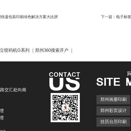
州快递包装印刷绿色解决方案大比拼
下一篇：
电子标
立喷码机G系列
｜
郑州360搜索开户
｜
路交汇处向南
郑州画册印刷
郑州彩页设计
经理
经理
挂历台历印刷
m