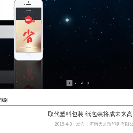
1
2
3
4
印刷
取代塑料包装 纸包装将成未来
2018-4-8
|
发布：
河南天之瑞印务有限