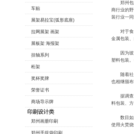
郑州包装印
车贴
商行业的野
装行业一同
展架易拉宝(弧形底座)
对于食品
拉网展架 画架
金属包装、
展板架 海报架
因为玻璃包
挂轴系列
塑料包装。
桁架
随着社会经
奖杯奖牌
也相继颁布
荣誉证书
据调查，塑
商场导示牌
料包装、方
印刷设计类
数目如此
郑州画册印刷
使用火焚烧
郑州手提袋印刷