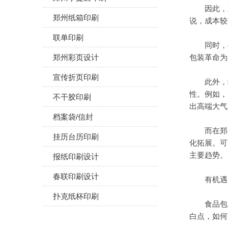
因此，至少
郑州纸箱印刷
说，成本较
联单印刷
同时，与
郑州彩页设计
包装革命为
宣传折页印刷
此外，纸包
性。例如，
不干胶印刷
出高端大气
档案袋/信封
而在郑州
挂历台历印刷
化拓展。可
主要趋势。
报纸印刷设计
春联印刷设计
有机遇，
扑克纸杯印刷
食品包装
白点，如何