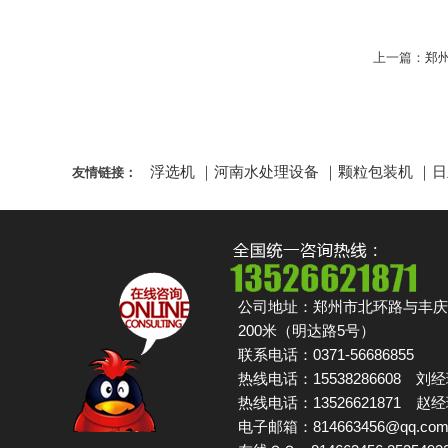
上一篇：
郑
浮选机
｜
河南水处理设备
｜
颗粒包装机
｜
日
友情链接：
公司地址：郑州市北环路与丰庆
200米（明达路5号）
联系电话：0371-56686855
热线电话：15538286608 刘
热线电话：13526621871 赵
电子邮箱：814663456@qq.co