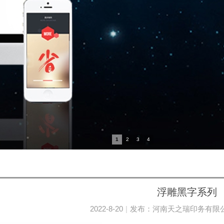
1
2
3
4
浮雕黑字系列
2022-8-20
|
发布：
河南天之瑞印务有限