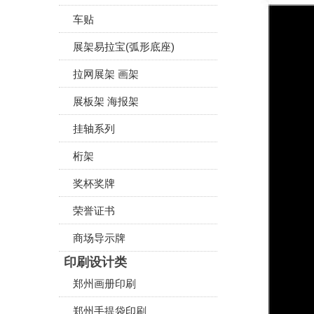
车贴
展架易拉宝(弧形底座)
拉网展架 画架
展板架 海报架
挂轴系列
桁架
奖杯奖牌
荣誉证书
商场导示牌
印刷设计类
郑州画册印刷
郑州手提袋印刷