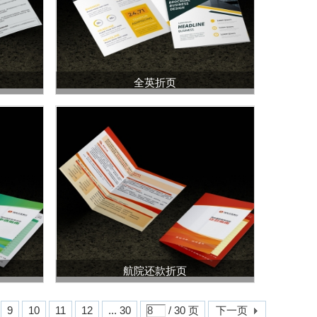
全英折页
航院还款折页
9
10
11
12
... 30
/ 30 页
下一页