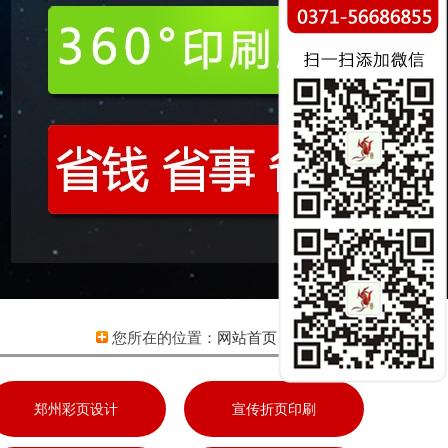
您所在的位置：
网站首页
›
印刷设计类
郑州彩页设计
宣传折页印刷