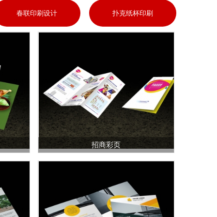
春联印刷设计
扑克纸杯印刷
招商彩页