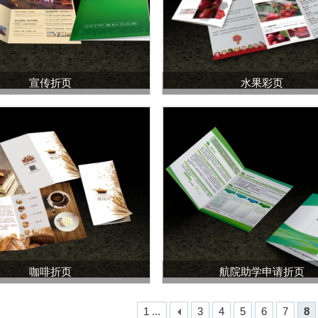
宣传折页
水果彩页
咖啡折页
航院助学申请折页
1 ...
3
4
5
6
7
8