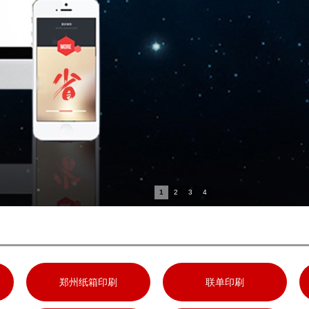
1
2
3
4
郑州纸箱印刷
联单印刷